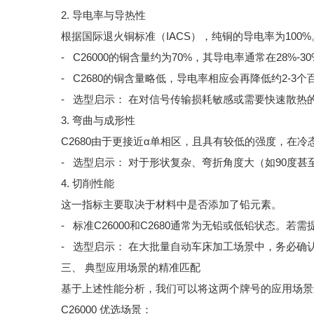
2. 导电率与导热性
根据国际退火铜标准（IACS），纯铜的导电率为10
- C26000的铜含量约为70%，其导电率通常在28%-30
- C2680的铜含量略低，导电率相应会再降低约2-3个
- 选型启示： 在对信号传输损耗敏感或需要快速散热
3. 弯曲与成形性
C2680由于更接近α单相区，且具有较低的强度，在
- 选型启示： 对于形状复杂、弯折角度大（如90度甚
4. 切削性能
这一指标主要取决于材料中是否添加了铅元素。
- 标准C26000和C2680通常为无铅或低铅状态。若
- 选型启示： 在大批量自动车床加工场景中，务必确认所选
三、 典型应用场景的精准匹配
基于上述性能分析，我们可以将这两个牌号的应用场景
C26000 优选场景：