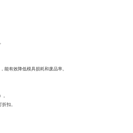
。
应性，能有效降低模具损耗和废品率。
态）。
大打折扣。