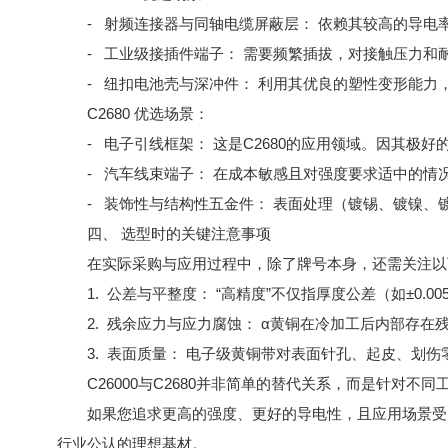
- 射频连接器与同轴电缆屏蔽层： 依赖其较高的导
- 工业级接插件端子： 需要频繁插拔，对接触压力和
- 纽扣电池壳与深冲件： 利用其优良的塑性变形能力
C2680 优选场景：
- 电子引线框架： 这是C2680的应用领域。因其极
- 汽车线束端子： 在成本敏感且对强度要求适中的情况
- 装饰性与结构性五金件： 表面处理（镀锡、镀镍、
四、 选型时的关键注意事项
在实际采购与应用过程中，除了牌号本身，还需关注以
1. 公差与平整度： “高精度”不仅指厚度公差（如±
2. 残余应力与应力腐蚀： α黄铜在冷加工后内部存在
3. 表面质量： 电子级黄铜带对表面针孔、起皮、
C26000与C2680并非简单的替代关系，而是针对不
如果您追求更高的强度、更好的导电性，且应用场景受力
行业公认的理想基材。