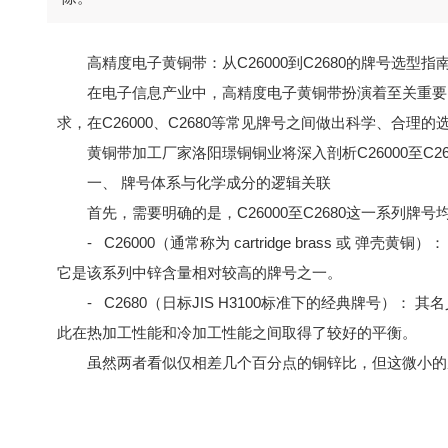
高精度电子黄铜带：从C26000到C2680的牌号选型指
在电子信息产业中，高精度电子黄铜带扮演着至关重要
求，在C26000、C2680等常见牌号之间做出科学、合
黄铜带
加工厂家洛阳璟铜铜业将深入剖析C26000至
一、 牌号体系与化学成分的逻辑关联
首先，需要明确的是，C26000至C2680这一系列
- C26000（通常称为 cartridge brass 或
它是该系列中锌含量相对较高的牌号之一。
- C2680（日标JIS H3100标准下的经典牌号）： 
此在热加工性能和冷加工性能之间取得了较好的平衡。
虽然两者看似仅相差几个百分点的铜锌比，但这微小的