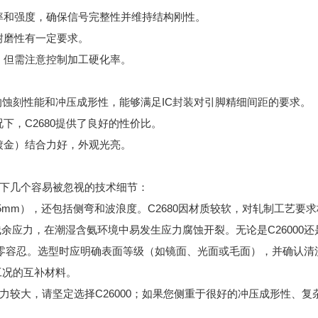
电率和强度，确保信号完整性并维持结构刚性。
耐磨性有一定要求。
，但需注意控制加工硬化率。
好的蚀刻性能和冲压成形性，能够满足IC封装对引脚精细间距的要求。
下，C2680提供了良好的性价比。
镀金）结合力好，外观光亮。
下几个容易被忽视的技术细节：
0.005mm），还包括侧弯和波浪度。C2680因材质较软，对轧制工
残余应力，在潮湿含氨环境中易发生应力腐蚀开裂。无论是C26000还
划伤零容忍。选型时应明确表面等级（如镜面、光面或毛面），并确认
同工况的互补材料。
较大，请坚定选择C26000；如果您侧重于很好的冲压成形性、复杂