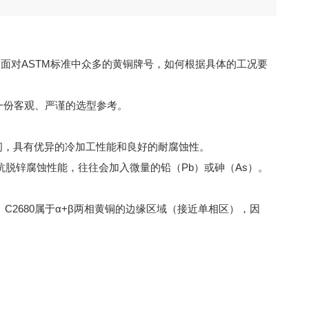
面对ASTM标准中众多的黄铜牌号，如何根据具体的工况要
供一份客观、严谨的选型参考。
%之间，具有优异的冷加工性能和良好的耐腐蚀性。
改善切削性或抗脱锌腐蚀性能，往往会加入微量的铅（Pb）或砷（As）。
7000。C2680属于α+β两相黄铜的边缘区域（接近单相区），因