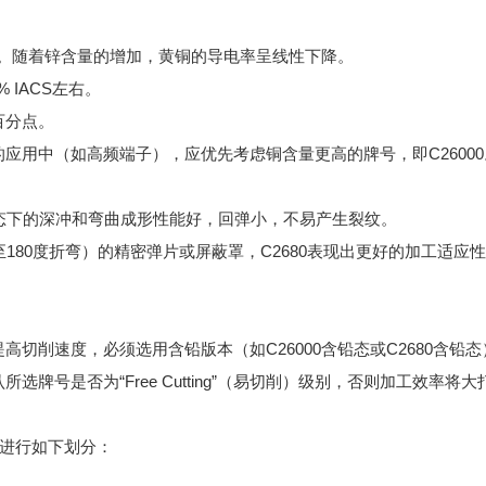
0%。随着锌含量的增加，黄铜的导电率呈线性下降。
% IACS左右。
百分点。
的应用中（如高频端子），应优先考虑铜含量更高的牌号，即C26000
冷态下的深冲和弯曲成形性能好，回弹小，不易产生裂纹。
至180度折弯）的精密弹片或屏蔽罩，C2680表现出更好的加工适
需提高切削速度，必须选用含铅版本（如C26000含铅态或C2680含铅
牌号是否为“Free Cutting”（易切削）级别，否则加工效率将
进行如下划分：